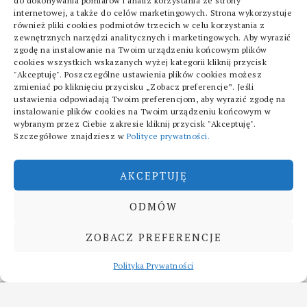
do dokonywania pomiarów i analiz korzystania ze strony
internetowej, a także do celów marketingowych. Strona wykorzystuje
również pliki cookies podmiotów trzecich w celu korzystania z
zewnętrznych narzędzi analitycznych i marketingowych. Aby wyrazić
zgodę na instalowanie na Twoim urządzeniu końcowym plików
cookies wszystkich wskazanych wyżej kategorii kliknij przycisk
"Akceptuję". Poszczególne ustawienia plików cookies możesz
POLITYKA PRYWATNOŚCI
zmieniać po kliknięciu przycisku „Zobacz preferencje”. Jeśli
ustawienia odpowiadają Twoim preferencjom, aby wyrazić zgodę na
instalowanie plików cookies na Twoim urządzeniu końcowym w
wybranym przez Ciebie zakresie kliknij przycisk "Akceptuję".
Szczegółowe znajdziesz w
Polityce prywatności.
AKCEPTUJĘ
ODMÓW
Copyright © 2026 Fanatici /
ZOBACZ PREFERENCJE
Wszelkie prawa zastrzeżone
Polityka Prywatności