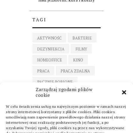
TAGI
AKTYWNOŚĆ
BAKTERIE
DEZYNFEKCJA
FILMY
HOMEOFFICE
KINO
PRACA
PRACA ZDALNA
RĘCZNIE ROBIONE
Zarządzaj zgodami plików
SPORT
cookie
ŚWIECE RĘCZNIE ROBIONE
W celu świadczenia usług na najwyższym poziomie w ramach naszej
strony internetowej korzystamy z plików cookies. Pliki cookies
ŚWIECE Z WOSKU
umożliwiają nam zapewnienie prawidłowego działania naszej strony
PSZCZELEGO
internetowej oraz realizację podstawowych jej funkcji, a po
uzyskaniu Twojej zgody, pliki cookies są przez nas wykorzystywane