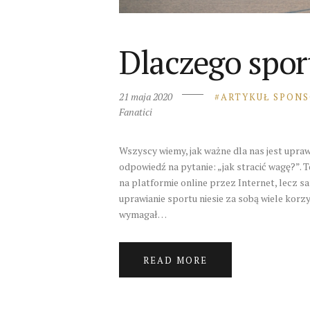
Dlaczego spor
21 maja 2020
ARTYKUŁ SPON
Fanatici
Wszyscy wiemy, jak ważne dla nas jest upra
odpowiedź na pytanie: „jak stracić wagę?”. 
na platformie online przez Internet, lecz 
uprawianie sportu niesie za sobą wiele korz
wymagał…
READ MORE