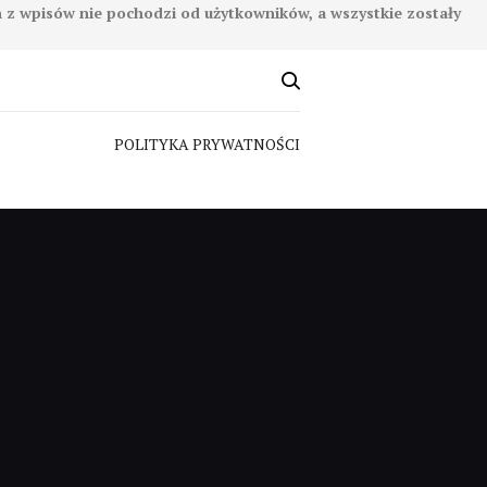
n z wpisów nie pochodzi od użytkowników, a wszystkie zostały
POLITYKA PRYWATNOŚCI