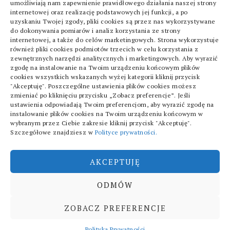
umożliwiają nam zapewnienie prawidłowego działania naszej strony
PSZCZELEGO
internetowej oraz realizację podstawowych jej funkcji, a po
uzyskaniu Twojej zgody, pliki cookies są przez nas wykorzystywane
do dokonywania pomiarów i analiz korzystania ze strony
internetowej, a także do celów marketingowych. Strona wykorzystuje
również pliki cookies podmiotów trzecich w celu korzystania z
zewnętrznych narzędzi analitycznych i marketingowych. Aby wyrazić
zgodę na instalowanie na Twoim urządzeniu końcowym plików
cookies wszystkich wskazanych wyżej kategorii kliknij przycisk
"Akceptuję". Poszczególne ustawienia plików cookies możesz
POLITYKA PRYWATNOŚCI
zmieniać po kliknięciu przycisku „Zobacz preferencje”. Jeśli
ustawienia odpowiadają Twoim preferencjom, aby wyrazić zgodę na
instalowanie plików cookies na Twoim urządzeniu końcowym w
wybranym przez Ciebie zakresie kliknij przycisk "Akceptuję".
Szczegółowe znajdziesz w
Polityce prywatności.
AKCEPTUJĘ
ODMÓW
Copyright © 2026 Fanatici /
ZOBACZ PREFERENCJE
Wszelkie prawa zastrzeżone
Polityka Prywatności