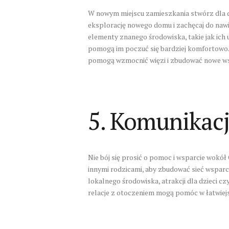
W nowym miejscu zamieszkania stwórz dla d
eksplorację nowego domu i zachęcaj do na
elementy znanego środowiska, takie jak ich u
pomogą im poczuć się bardziej komfortowo.
pomogą wzmocnić więzi i zbudować nowe w
5. Komunikacj
Nie bój się prosić o pomoc i wsparcie wokół 
innymi rodzicami, aby zbudować sieć wsparci
lokalnego środowiska, atrakcji dla dzieci c
relacje z otoczeniem mogą pomóc w łatwiejsz