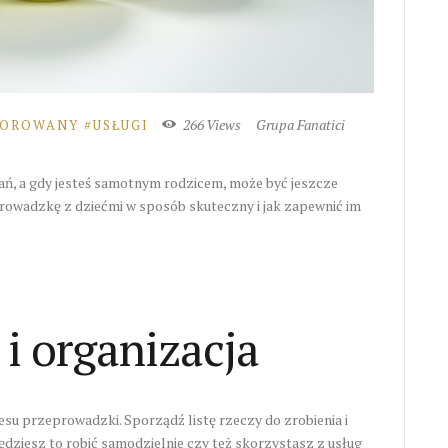
266
Views
Grupa Fanatici
SOROWANY
USŁUGI
ń, a gdy jesteś samotnym rodzicem, może być jeszcze
prowadzkę z dziećmi w sposób skuteczny i jak zapewnić im
 i organizacja
u przeprowadzki. Sporządź listę rzeczy do zrobienia i
ędziesz to robić samodzielnie czy też skorzystasz z usług