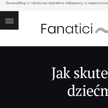
Strona/Blog w całości ma charakter reklamowy, a zamieszczon
Jak skut
dziećm