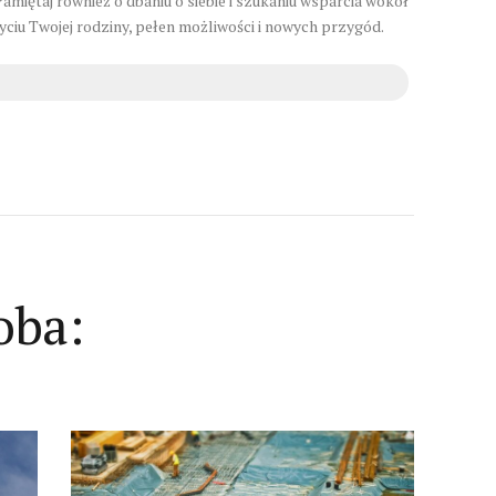
amiętaj również o dbaniu o siebie i szukaniu wsparcia wokół
yciu Twojej rodziny, pełen możliwości i nowych przygód.
oba: