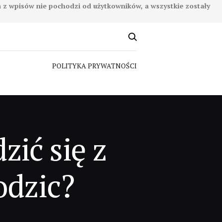
n z wpisów nie pochodzi od użytkowników, a wszystkie zostały
POLITYKA PRYWATNOŚCI
zić się z
odzic?