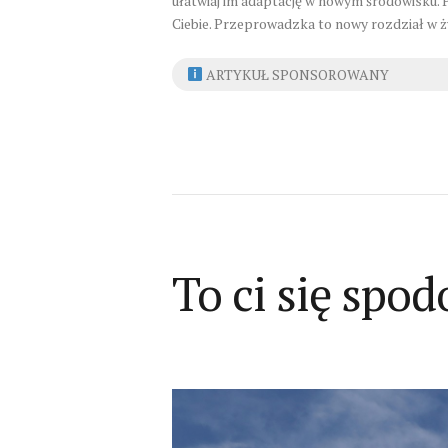
ułatwiaj im adaptację w nowym środowisku. P
Ciebie. Przeprowadzka to nowy rozdział w ż
ARTYKUŁ SPONSOROWANY
To ci się spod