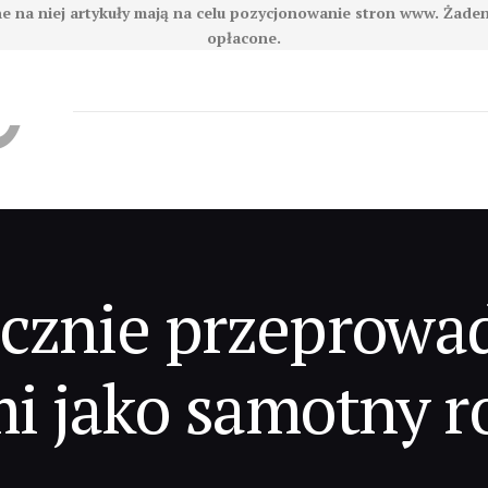
e na niej artykuły mają na celu pozycjonowanie stron www. Żade
opłacone.
ecznie przeprowad
i jako samotny r