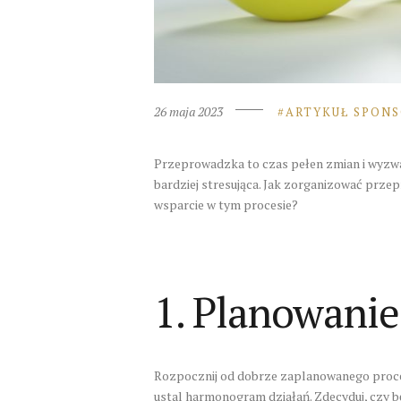
26 maja 2023
ARTYKUŁ SPON
Przeprowadzka to czas pełen zmian i wyzwa
bardziej stresująca. Jak zorganizować prze
wsparcie w tym procesie?
1. Planowanie
Rozpocznij od dobrze zaplanowanego proces
ustal harmonogram działań. Zdecyduj, czy b