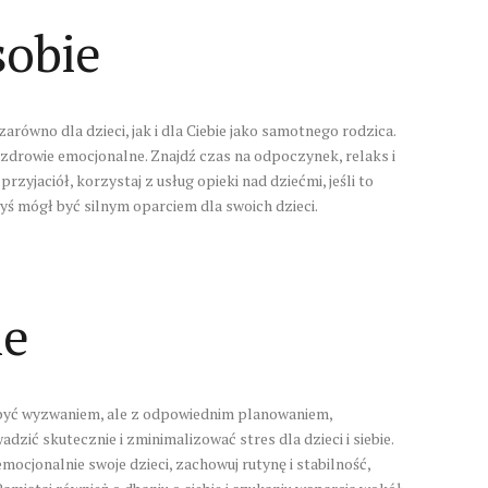
sobie
wno dla dzieci, jak i dla Ciebie jako samotnego rodzica.
 zdrowie emocjonalne. Znajdź czas na odpoczynek, relaks i
rzyjaciół, korzystaj z usług opieki nad dziećmi, jeśli to
byś mógł być silnym oparciem dla swoich dzieci.
ie
być wyzwaniem, ale z odpowiednim planowaniem,
zić skutecznie i zminimalizować stres dla dzieci i siebie.
mocjonalnie swoje dzieci, zachowuj rutynę i stabilność,